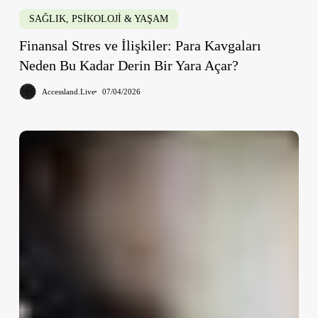
SAĞLIK, PSİKOLOJİ & YAŞAM
Finansal Stres ve İlişkiler: Para Kavgaları
Neden Bu Kadar Derin Bir Yara Açar?
Accessland.Live
07/04/2026
2026
Yılbaşı
İçin
Sevgiliye
Ve
Eşe
Hediye
Fikirleri