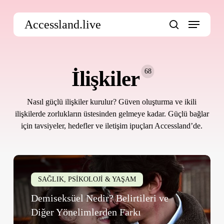
Skip
Menu
to
Accessland.live
main
search
content
İlişkiler
68
Nasıl güçlü ilişkiler kurulur? Güven oluşturma ve ikili
ilişkilerde zorlukların üstesinden gelmeye kadar. Güçlü bağlar
için tavsiyeler, hedefler ve iletişim ipuçları Accessland’de.
Demiseksüel
Nedir?
SAĞLIK, PSİKOLOJİ & YAŞAM
Belirtileri
Demiseksüel Nedir? Belirtileri ve
ve
Diğer Yönelimlerden Farkı
Diğer
Yönelimlerden