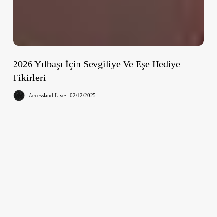
2026 Yılbaşı İçin Sevgiliye Ve Eşe Hediye
Fikirleri
Accessland.Live
02/12/2025
Erkekler
Duygularını
Sessizce
Gösterir
–
8
Gizli
İşaret