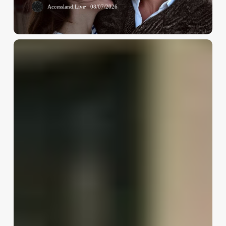
Accessland.Live
08/07/2026
Farkı
Finansal
Stres
ve
İlişkiler:
Para
Kavgaları
Neden
Bu
Kadar
Derin
Bir
Yara
Açar?