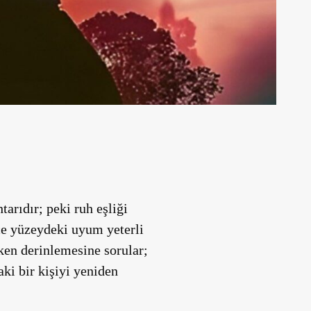
arıdır; peki ruh eşliği
ece yüzeydeki uyum yeterli
ken derinlemesine sorular;
aki bir kişiyi yeniden