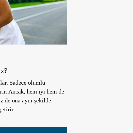
uz?
şlar. Sadece olumlu
tırır. Ancak, hem iyi hem de
iz de ona aynı şekilde
etirir.