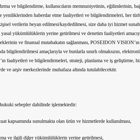
dırma ve bilgilendirme, kullanıcıların memnuniyetinin, eğilimlerinin, bağl
iliklerinden haberdar etme faaliyetleri ve bilgilendirmeleri, her türlü
şisel verilerin beyan edilmesi/kaydedilmesi, size daha iyi hizmet sunabi
n yasal yükümlülüklerin yerine getirilmesi ve denetim faaliyetleri amacıyl
 gereklerinin ve finansal mutabakatın sağlanması, POSEIDON VISION’ın h
nda bilgilendirilmesi amaçlarıyla ve bunlarla sınırlı olmaksızın, elektro
aaliyetleri ve bilgilendirmeleri, strateji, planlama ve iş geliştirme, hi
erde ve arşiv merkezlerinde muhafaza altında tutulabilecektir.
ukuki sebepler dahilinde işlemektedir:
zuat kapsamında sunulmakta olan ürün ve hizmetlerde kullanılması,
ma ve ilgili diğer yükümlülüklerin yerine getirilmesi,