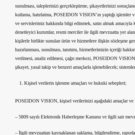
sunulması, taleplerinizi gerçekleştirme, şikayetlerinizi sonuçlan
kutlama, hatırlatma, POSEIDON VISION’ın yaptığı işlemler ve yen
ve servislerimiz hakkında bilgi edinmek, satın almak amacıyla ki
denetleyici kurumlar, resmi merciler ile ilgili mevzuatta yer ala
kişilerle birlikte sunulan ürün ve hizmetlere ilişkin sözleşme
hazırlanması, sunulması, tanıtımı, hizmetlerimizin içeriği hakkı
verilmesi, analiz edilmesi, çağrı merkezi, POSEIDON VISION’ın f
şikayet, yasal takip ve benzeri amaçlarla işlenebilecek; sisteml
Kişisel verilerin işlenme amaçları ve hukuki sebepleri;
POSEIDON VISION, kişisel verilerinizi aşağıdaki amaçlar ve h
– 5809 sayılı Elektronik Haberleşme Kanunu ve ilgili sair mev
– İlgili mevzuattan kaynaklanan saklama, bilgilendirme, raporla