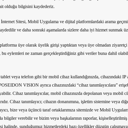
ait olduğu bilgisini kaydederiz.
İnternet Sitesi, Mobil Uygulama ve dijital platformlardaki arama geçmişi
kaydedilir ve daha sonraki aşamalarda sizlere daha iyi hizmet sunmak üze
atforma üye olarak üyelik girişi yaptıktan veya üye olmadan ziyaretçi o
ız, bu eylemleri ne zaman gerçekleştirdiğiniz gibi veriler buna dahil olabi
ablet veya telefon gibi bir mobil cihaz kullandığınızda, cihazındaki IP 
r. POSEIDON VISION ayrıca cihazınızdaki “cihaz tanımlayıcılara” erişebili
bilir. Cihaz tanımlayıcılar, mobil cihazınızda depolanan veya mobil ciha
arıdır. Cihaz tanımlayıcı; cihazın donanımına, işletim sistemine veya 
layıcı, bize veya üçüncü taraf ortaklarımıza sitemizde ve Mobil Uygulam
iler verebilir ve bizim veya başkalarının raporlar, kişiselleştirilmiş 
esi halinde, sunduğumuz hizmetlerdeki bazı özellikler düzgün çalışmayab