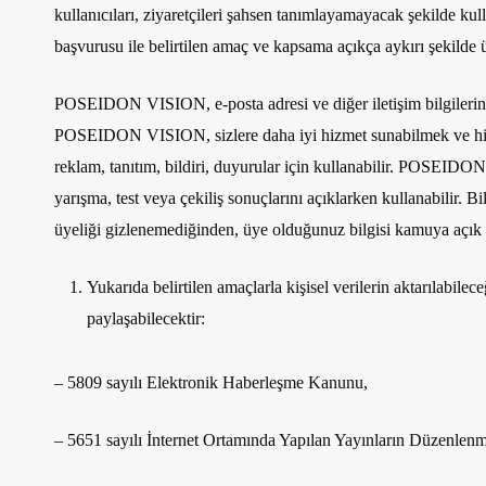
kullanıcıları, ziyaretçileri şahsen tanımlayamayacak şekilde kul
başvurusu ile belirtilen amaç ve kapsama açıkça aykırı şekilde 
POSEIDON VISION, e-posta adresi ve diğer iletişim bilgilerinizi
POSEIDON VISION, sizlere daha iyi hizmet sunabilmek ve hizmet
reklam, tanıtım, bildiri, duyurular için kullanabilir. POSEIDON 
yarışma, test veya çekiliş sonuçlarını açıklarken kullanabilir
üyeliği gizlenemediğinden, üye olduğunuz bilgisi kamuya açık o
Yukarıda belirtilen amaçlarla kişisel verilerin aktarılabilece
paylaşabilecektir:
– 5809 sayılı Elektronik Haberleşme Kanunu,
– 5651 sayılı İnternet Ortamında Yapılan Yayınların Düzenle