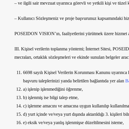
– ve ilgili sair mevzuat uyarınca görevli ve yetkili kişi ve tüzel k
– Kullanıcı Sözleşmeniz ve proje başvurunuz kapsamındaki hizm
POSEIDON VISION’ın, faaliyetlerini yürütmek üzere hizmet aldığı,
III. Kişisel verilerin toplanma yöntemi
; İnternet Sitesi, POSEI
mecraları, ortaklık sözleşmeleri ve ekinde sunulan belgeler aracıl
6698 sayılı Kişisel Verilerin Korunması Kanunu uyarınca 
başvuru taleplerinizi yanda belirtilen bağlantıda yer alan
B
a) işlenip işlenmediğini öğrenme,
b) işlenmiş ise bilgi talep etme,
c) işlenme amacını ve amacına uygun kullanılıp kullanılm
d) yurt içinde ve/veya yurt dışında aktarıldığı 3. kişileri bi
e) eksik ve/veya yanlış işlenmişse düzeltilmesini isteme,