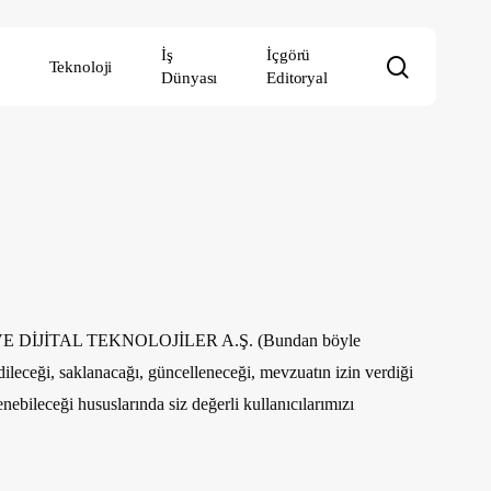
İş
İçgörü
search
Teknoloji
Dünyası
Editoryal
E DİJİTAL TEKNOLOJİLER A.Ş.
(Bundan böyle
dedileceği, saklanacağı, güncelleneceği, mevzuatın izin verdiği
lenebileceği hususlarında siz değerli kullanıcılarımızı