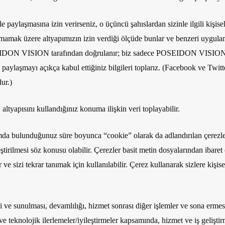
le paylaşmasına izin verirseniz, o üçüncü şahıslardan sizinle ilgili kişi
amak üzere altyapımızın izin verdiği ölçüde bunlar ve benzeri uygulamal
 POSEIDON VISION tarafından doğrulanır; biz sadece POSEIDON VISION
aylaşmayı açıkça kabul ettiğiniz bilgileri toplarız.
(Facebook ve Twitt
ur.)
ını kullandığınız konuma ilişkin veri toplayabilir.
a bulunduğunuz süre boyunca “cookie” olarak da adlandırılan çerezlerin
tirilmesi söz konusu olabilir. Çerezler basit metin dosyalarından ibaret o
ve sizi tekrar tanımak için kullanılabilir. Çerez kullanarak sizlere kişise
si ve sunulması, devamlılığı, hizmet sonrası diğer işlemler ve sona ermes
ve teknolojik ilerlemeler/iyileştirmeler kapsamında, hizmet ve iş gelişt