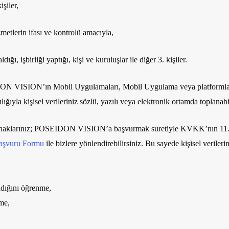
işiler,
etlerin ifası ve kontrolü amacıyla,
 işbirliği yaptığı, kişi ve kuruluşlar ile diğer 3. kişiler.
DON VISION’ın Mobil Uygulamaları, Mobil Uygulama veya platformlar ü
ığıyla kişisel verileriniz sözlü, yazılı veya elektronik ortamda toplanabi
haklarınız
; POSEIDON VISION’a başvurmak suretiyle KVKK’nın 11. mad
aşvuru Formu
ile bizlere yönlendirebilirsiniz. Bu sayede kişisel verileri
adığını öğrenme,
lme,