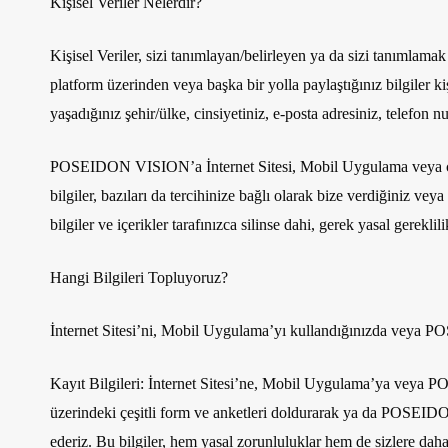
Kişisel Veriler Nelerdir?
Kişisel Veriler, sizi tanımlayan/belirleyen ya da sizi tanımlam
platform üzerinden veya başka bir yolla paylaştığınız bilgiler ki
yaşadığınız şehir/ülke, cinsiyetiniz, e-posta adresiniz, telefon nu
POSEIDON VISION’a İnternet Sitesi, Mobil Uygulama veya çeşitli 
bilgiler, bazıları da tercihinize bağlı olarak bize verdiğiniz v
bilgiler ve içerikler tarafınızca silinse dahi, gerek yasal gerekli
Hangi Bilgileri Topluyoruz?
İnternet Sitesi’ni, Mobil Uygulama’yı kullandığınızda veya POS
Kayıt Bilgileri:
İnternet Sitesi’ne, Mobil Uygulama’ya veya POS
üzerindeki çeşitli form ve anketleri doldurarak ya da POSEIDON
ederiz. Bu bilgiler, hem yasal zorunluluklar hem de sizlere dah