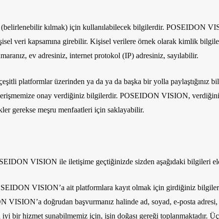
ak (belirlenebilir kılmak) için kullanılabilecek bilgilerdir. POSEIDON 
şisel veri kapsamına girebilir. Kişisel verilere örnek olarak kimlik bilg
maranız, ev adresiniz, internet protokol (IP) adresiniz, sayılabilir.
platformlar üzerinden ya da ya da başka bir yolla paylaştığınız bilgiler
eya erişmemize onay verdiğiniz bilgilerdir. POSEIDON VISION, verdiğiniz b
likler gerekse meşru menfaatleri için saklayabilir.
EIDON VISION ile iletişime geçtiğinizde sizden aşağıdaki bilgileri eld
EIDON VISION’a ait platformlara kayıt olmak için girdiğiniz bilgiler
 VISION’a doğrudan başvurmanız halinde ad, soyad, e-posta adresi, telef
a iyi bir hizmet sunabilmemiz için, işin doğası gereği toplanmaktadır. Ü