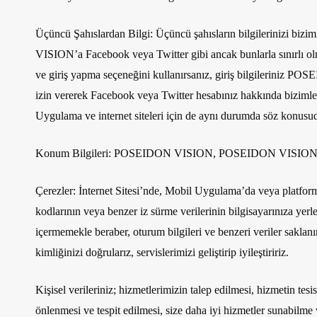
Üçüncü Şahıslardan Bilgi:
Üçüncü şahısların bilgilerinizi bizim
VISION’a Facebook veya Twitter gibi ancak bunlarla sınırlı olm
ve giriş yapma seçeneğini kullanırsanız, giriş bilgileriniz
izin vererek Facebook veya Twitter hesabınız hakkında bizimle p
Uygulama ve internet siteleri için de aynı durumda söz konusud
Konum Bilgileri:
POSEIDON VISION, POSEIDON VISION altyapıs
Çerezler:
İnternet Sitesi’nde, Mobil Uygulama’da veya platformd
kodlarının veya benzer iz sürme verilerinin bilgisayarınıza yerleş
içermemekle beraber, oturum bilgileri ve benzeri veriler saklanır 
kimliğinizi doğrularız, servislerimizi geliştirip iyileştiririz.
Kişisel verileriniz
; hizmetlerimizin talep edilmesi, hizmetin tesi
önlenmesi ve tespit edilmesi, size daha iyi hizmetler sunabilme 