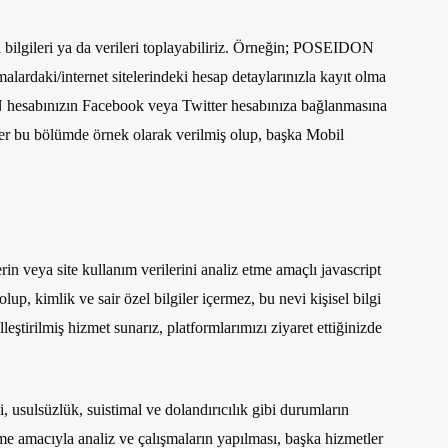
sel bilgileri ya da verileri toplayabiliriz. Örneğin; POSEIDON
ardaki/internet sitelerindeki hesap detaylarınızla kayıt olma
 hesabınızın Facebook veya Twitter hesabınıza bağlanmasına
er bu bölümde örnek olarak verilmiş olup, başka Mobil
 veya site kullanım verilerini analiz etme amaçlı javascript
lup, kimlik ve sair özel bilgiler içermez, bu nevi kişisel bilgi
lleştirilmiş hizmet sunarız, platformlarımızı ziyaret ettiğinizde
i, usulsüzlük, suistimal ve dolandırıcılık gibi durumların
irme amacıyla analiz ve çalışmaların yapılması, başka hizmetler