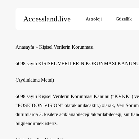
Skip
to
Accessland.live
Astroloji
Güzellik
main
content
Aramak için Enter’a, kapatmak için ESC’ye basın
Anasayfa
»
Kişisel Verilerin Korunması
6698 sayılı KİŞİSEL VERİLERİN KORUNMASI KANUNU uyarınc
(Aydınlatma Metni)
6698 sayılı Kişisel Verilerin Korunması Kanunu (“KVKK”) ve i
“
POSEIDON VISION
” olarak anılacaktır.) olarak, Veri Sorum
durumlarda 3. kişilere açıklanabileceği/aktarılabileceği, sınıfland
bilgilendirmek isteriz.