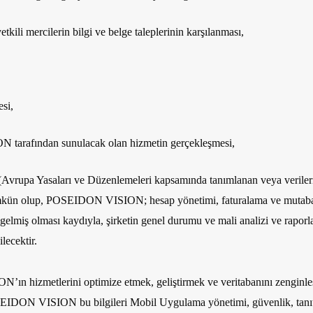
etkili mercilerin bilgi ve belge taleplerinin karşılanması,
esi,
tarafından sunulacak olan hizmetin gerçekleşmesi,
upa Yasaları ve Düzenlemeleri kapsamında tanımlanan veya verilerin k
 mümkün olup, POSEIDON VISION; hesap yönetimi, faturalama ve mutabakat,
elmiş olması kaydıyla, şirketin genel durumu ve mali analizi ve raporlama
ilecektir.
izmetlerini optimize etmek, geliştirmek ve veritabanını zenginleştir
 POSEIDON VISION bu bilgileri Mobil Uygulama yönetimi, güvenlik, tanıtım 