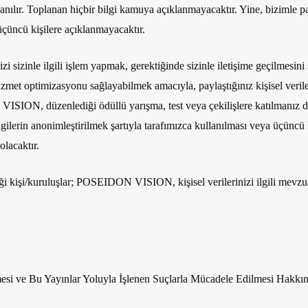
lanılır. Toplanan hiçbir bilgi kamuya açıklanmayacaktır. Yine, bizimle pay
üçüncü kişilere açıklanmayacaktır.
 sizinle ilgili işlem yapmak, gerektiğinde sizinle iletişime geçilmesin
 optimizasyonu sağlayabilmek amacıyla, paylaştığınız kişisel verileri 
VISION, düzenlediği ödüllü yarışma, test veya çekilişlere katılmanız duru
. Bilgilerin anonimleştirilmek şartıyla tarafımızca kullanılması veya 
lacaktır.
ği kişi/kuruluşlar
; POSEIDON VISION, kişisel verilerinizi ilgili mevzua
nmesi ve Bu Yayınlar Yoluyla İşlenen Suçlarla Mücadele Edilmesi Hakk