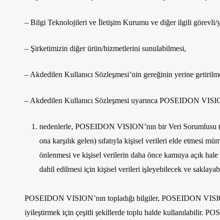
– Bilgi Teknolojileri ve İletişim Kurumu ve diğer ilgili görevli/y
– Şirketimizin diğer ürün/hizmetlerini sunulabilmesi,
– Akdedilen Kullanıcı Sözleşmesi’nin gereğinin yerine getirilm
– Akdedilen Kullanıcı Sözleşmesi uyarınca POSEIDON VISION 
nedenlerle, POSEIDON VISION’nın bir Veri Sorumlusu (Avr
ona karşılık gelen) sıfatıyla kişisel verileri elde etmesi
önlenmesi ve kişisel verilerin daha önce kamuya açık hale g
dahil edilmesi için kişisel verileri işleyebilecek ve saklayab
POSEIDON VISION’nın topladığı bilgiler, POSEIDON VISION’ın h
iyileştirmek için çeşitli şekillerde toplu halde kullanılabilir.