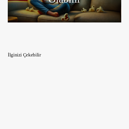
İlginizi Çekebilir
Pedikür
Trend
Renkleri
ve
Ağustos
Ayı
Tasarım
İlhamları