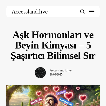
Skip
Menu
to
Accessland.live
main
search
content
Aşk Hormonları ve
Beyin Kimyası – 5
Şaşırtıcı Bilimsel Sır
Accessland.Live
20/03/2025