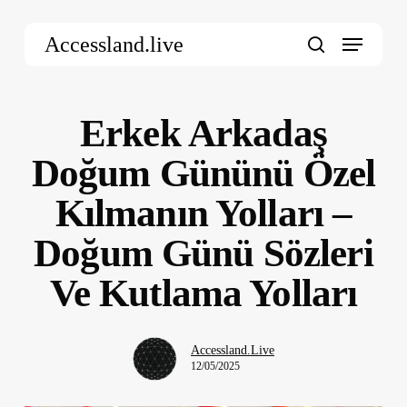
Skip
Menu
to
Accessland.live
main
search
content
Erkek Arkadaş
Doğum Gününü Özel
Kılmanın Yolları –
Doğum Günü Sözleri
Ve Kutlama Yolları
Accessland.Live
12/05/2025