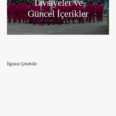
Tavsiyeler ve
Güncel İçerikler
İlginizi Çekebilir
Kefir
Ve
Diğer
Bağırsak
Dostu
Gıdalar,
Faydaları