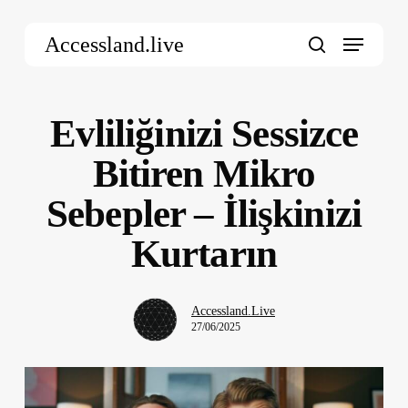
Skip
Menu
to
Accessland.live
main
search
content
Evliliğinizi Sessizce
Bitiren Mikro
Sebepler – İlişkinizi
Kurtarın
Accessland.Live
27/06/2025