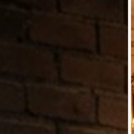
E
M
T
P