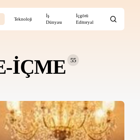
İş
İçgörü
search
Teknoloji
Dünyası
Editoryal
E-İÇME
55
stanbul’un
n
ski
e