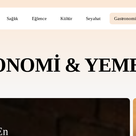
Sağlık
Eğlence
Kültür
Seyahat
Gastronomi
NOMİ & YEM
İ
E
E
En
v