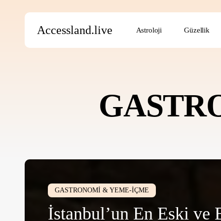
Skip
to
Accessland.live
Astroloji
Güzellik
main
content
Aramak için Enter’a, kapatmak için ESC’ye basın
GASTRO
İstanbul’un
En
GASTRONOMİ & YEME-İÇME
Eski
İstanbul’un En Eski ve 
ve