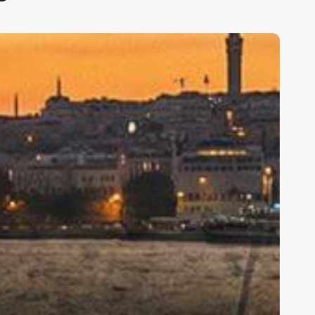
stanbul’un
fsane
arihi
idecileri:
ırın
okusu,
ıtır
amur