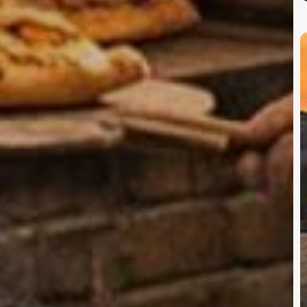
İ
E
T
P
F
K
Ç
H