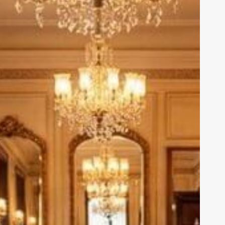
n
eşhur
arihi
astaneleri