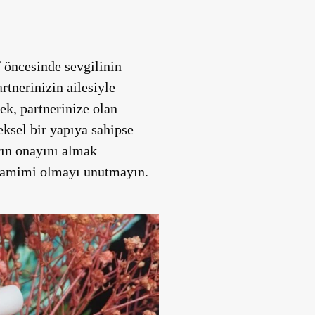
f öncesinde sevgilinin
rtnerinizin ailesiyle
ek, partnerinize olan
neksel bir yapıya sahipse
rın onayını almak
e samimi olmayı unutmayın.