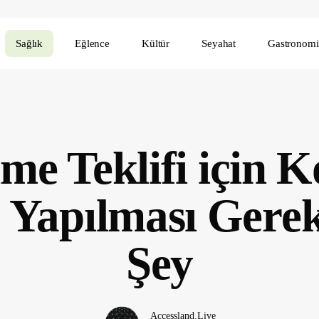
Sağlık
Eğlence
Kültür
Seyahat
Gastronomi
me Teklifi için K
i: Yapılması Gere
Şey
Accessland.Live