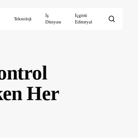
İş
İçgörü
search
Teknoloji
Dünyası
Editoryal
ontrol
ken Her