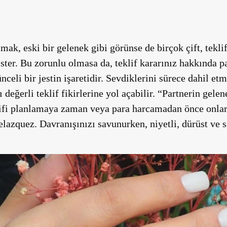
mak, eski bir gelenek gibi görünse de birçok çift, tekli
ter. Bu zorunlu olmasa da, teklif kararınız hakkında pa
eli bir jestin işaretidir. Sevdiklerini sürece dahil etm
ı değerli teklif fikirlerine yol açabilir. “Partnerin gele
eklifi planlamaya zaman veya para harcamadan önce onla
elazquez. Davranışınızı savunurken, niyetli, dürüst v