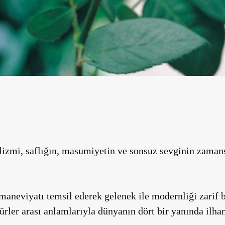
izmi, saflığın, masumiyetin ve sonsuz sevginin zamansı
 maneviyatı temsil ederek
gelenek ile modernliği zarif bi
türler arası anlamlarıyla dünyanın dört bir yanında il