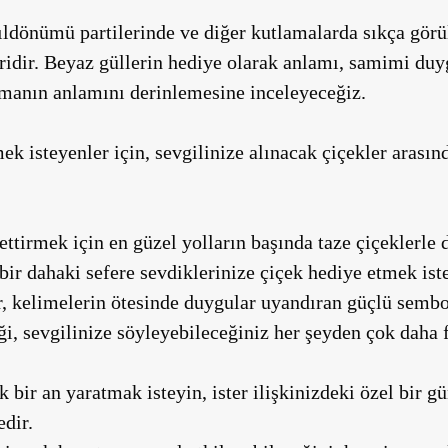
ıldönümü partilerinde ve diğer kutlamalarda sıkça gör
idir.
Beyaz güllerin hediye olarak anlamı,
samimi duyg
lmanın anlamını derinlemesine inceleyeceğiz.
k isteyenler için, sevgilinize alınacak çiçekler arasın
settirmek için en güzel yolların başında
taze çiçeklerle 
, bir dahaki sefere sevdiklerinize çiçek hediye etmek i
r,
kelimelerin ötesinde duygular uyandıran güçlü sembo
ği, sevgilinize söyleyebileceğiniz her şeyden çok daha f
 bir an yaratmak isteyin, ister ilişkinizdeki özel bir g
dir.