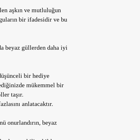
ülen
aşkın ve mutluluğun
uların bir ifadesidir
ve bu
da beyaz güllerden daha iyi
düşünceli bir hediye
stediğinizde mükemmel bir
ller
taşır.
azlasını anlatacaktır.
ünü onurlandırın, beyaz