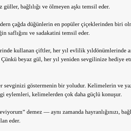
z güller,
bağlılığı ve ölmeyen aşkı
temsil eder.
ern çağda düğünlerin en popüler çiçeklerinden biri
olm
iğin
saflığını ve sadakatini
temsil eder.
rinde kullanan çiftler, her yıl evlilik yıldönümlerinde 
. Çünkü beyaz gül,
her yıl yeniden sevgilinize hediye e
er
sevginizi göstermenin bir yoludur.
Kelimelerin ve yaz
gi eylemleri, kelimelerden çok daha güçlü konuşur.
i seviyorum” demez — aynı zamanda
hayranlığınızı, bağ
lan eder.