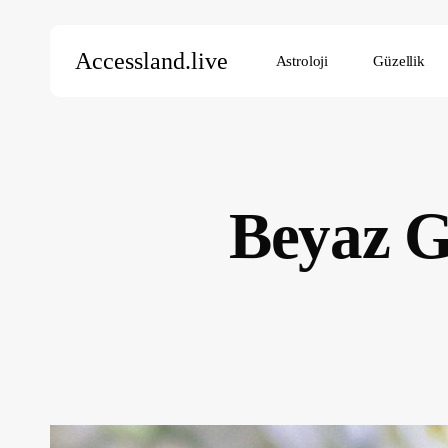
Skip
to
Accessland.live
Astroloji
Güzellik
main
content
Aramak için Enter’a, kapatmak için ESC’ye basın
Beyaz G