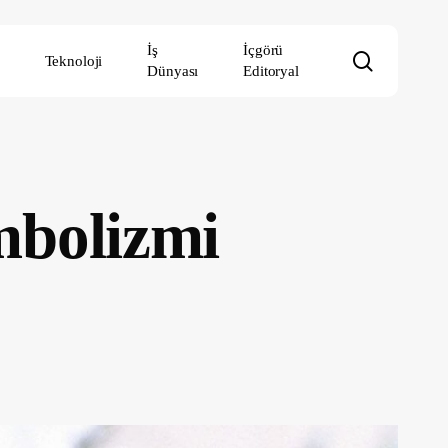
İş
İçgörü
search
Teknoloji
Dünyası
Editoryal
mbolizmi