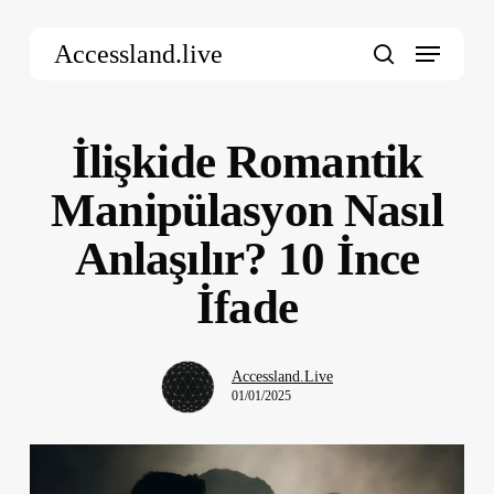
Skip
Menu
to
Accessland.live
main
search
content
İlişkide Romantik
Manipülasyon Nasıl
Anlaşılır? 10 İnce
İfade
Accessland.Live
01/01/2025