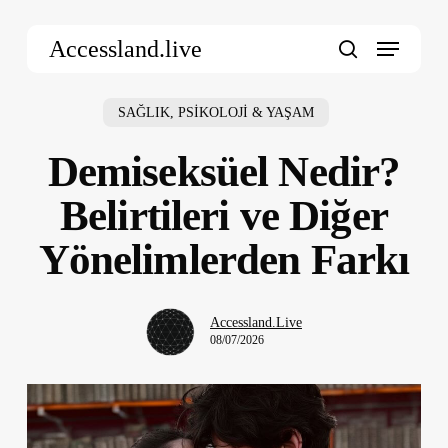
Skip
Menu
to
Accessland.live
main
search
content
SAĞLIK, PSİKOLOJİ & YAŞAM
Demiseksüel Nedir?
Belirtileri ve Diğer
Yönelimlerden Farkı
Accessland.Live
08/07/2026