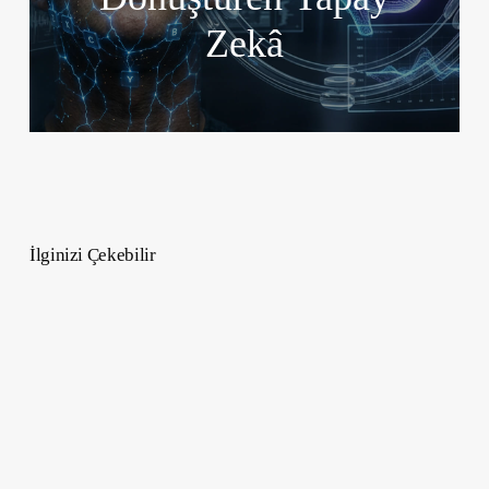
Zekâ
İlginizi Çekebilir
Gıda
Trendleri
2030
–
Ne
Yiyeceğiz