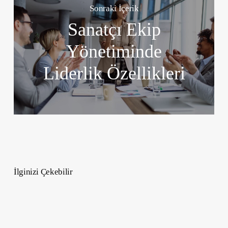
Sonraki İçerik
Sanatçı Ekip
Yönetiminde
Liderlik Özellikleri
İlginizi Çekebilir
Ultraviyole
Işık
Nedir