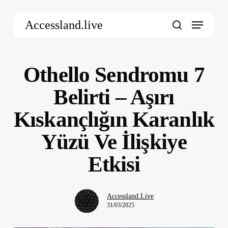
Skip
Menu
to
Accessland.live
main
search
content
Othello Sendromu 7
Belirti – Aşırı
Kıskançlığın Karanlık
Yüzü Ve İlişkiye
Etkisi
Accessland.Live
31/03/2025