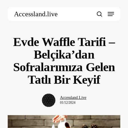
Skip
Menu
to
Accessland.live
main
search
content
Evde Waffle Tarifi –
Belçika’dan
Sofralarımıza Gelen
Tatlı Bir Keyif
Accessland.Live
01/12/2024