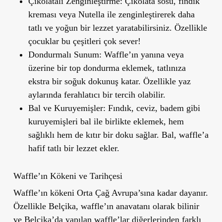
Çikolatalı Zenginleştirme
: Çikolata sosu, fındık
kreması veya Nutella ile zenginleştirerek daha
tatlı ve yoğun bir lezzet yaratabilirsiniz. Özellikle
çocuklar bu çeşitleri çok sever!
Dondurmalı Sunum
: Waffle’ın yanına veya
üzerine bir top dondurma eklemek, tatlınıza
ekstra bir soğuk dokunuş katar. Özellikle yaz
aylarında ferahlatıcı bir tercih olabilir.
Bal ve Kuruyemişler
: Fındık, ceviz, badem gibi
kuruyemişleri bal ile birlikte eklemek, hem
sağlıklı hem de kıtır bir doku sağlar. Bal, waffle’a
hafif tatlı bir lezzet ekler.
Waffle’ın Kökeni ve Tarihçesi
Waffle’ın kökeni Orta Çağ Avrupa’sına kadar dayanır.
Özellikle Belçika, waffle’ın anavatanı olarak bilinir
ve Belçika’da yapılan waffle’lar diğerlerinden farklı