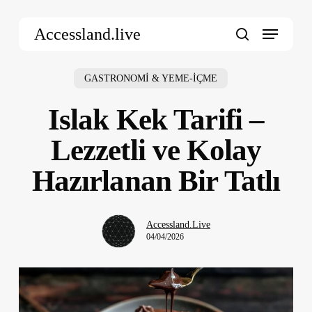
Skip
Menu
to
Accessland.live
main
search
content
GASTRONOMİ & YEME-İÇME
Islak Kek Tarifi –
Lezzetli ve Kolay
Hazırlanan Bir Tatlı
Accessland.Live
04/04/2026