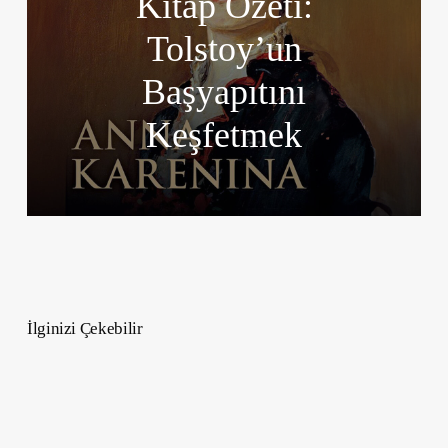
Kitap Özeti:
Tolstoy’un
Başyapıtını
Keşfetmek
İlginizi Çekebilir
Oprah
Winfrey
Hayatı
–