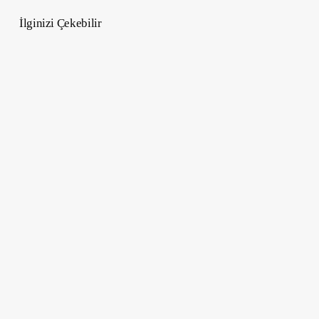
İlginizi Çekebilir
26
Ocak
–
1
Şubat
2026
Haftalık
Burç
Yorumları