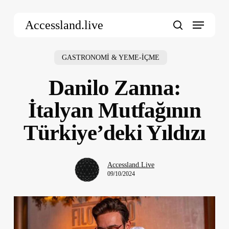
Skip
Menu
to
Accessland.live
main
search
content
GASTRONOMİ & YEME-İÇME
Danilo Zanna:
İtalyan Mutfağının
Türkiye’deki Yıldızı
Accessland.Live
09/10/2024