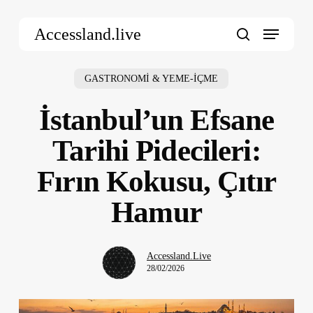
Skip
Menu
to
Accessland.live
main
search
content
GASTRONOMİ & YEME-İÇME
İstanbul’un Efsane
Tarihi Pidecileri:
Fırın Kokusu, Çıtır
Hamur
Accessland.Live
28/02/2026