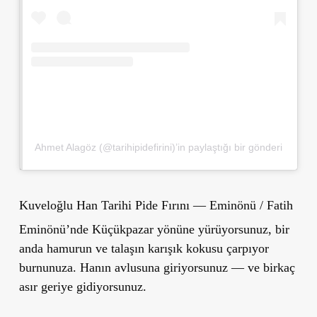
Ahmet Alagöz (@tarihipidefirini)’in paylaştığı bir gönderi
Kuveloğlu Han Tarihi Pide Fırını — Eminönü / Fatih
Eminönü’nde Küçükpazar yönüne yürüyorsunuz, bir
anda hamurun ve talaşın karışık kokusu çarpıyor
burnunuza. Hanın avlusuna giriyorsunuz — ve birkaç
asır geriye gidiyorsunuz.