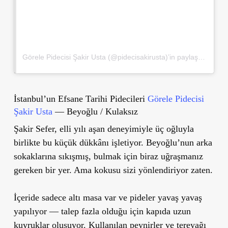
Görele Pidecisi Şakir Usta (@pidecisakirusta)’in paylaştığı bir gönderi
İstanbul’un Efsane Tarihi Pidecileri
Görele Pidecisi
Şakir Usta
— Beyoğlu / Kulaksız
Şakir Sefer, elli yılı aşan deneyimiyle üç oğluyla
birlikte bu küçük dükkânı işletiyor. Beyoğlu’nun arka
sokaklarına sıkışmış, bulmak için biraz uğraşmanız
gereken bir yer. Ama kokusu sizi yönlendiriyor zaten.
İçeride sadece altı masa var ve pideler yavaş yavaş
yapılıyor — talep fazla olduğu için kapıda uzun
kuyruklar oluşuyor. Kullanılan peynirler ve tereyağı