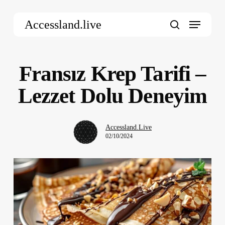
Skip
Menu
to
Accessland.live
main
search
content
Fransız Krep Tarifi –
Lezzet Dolu Deneyim
Accessland.Live
02/10/2024