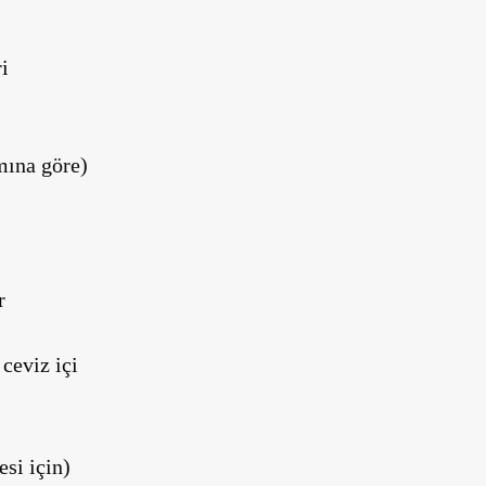
i
mına göre)
r
ceviz içi
esi için)