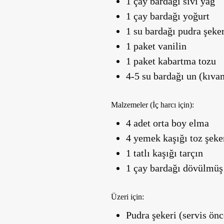
1 çay bardağı sıvı yağ
1 çay bardağı yoğurt
1 su bardağı pudra şeker
1 paket vanilin
1 paket kabartma tozu
4-5 su bardağı un (kıva
Malzemeler (İç harcı için):
4 adet orta boy elma
4 yemek kaşığı toz şeke
1 tatlı kaşığı tarçın
1 çay bardağı dövülmüş 
Üzeri için:
Pudra şekeri (servis önc