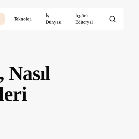
İş
İçgörü
search
Teknoloji
Dünyası
Editoryal
, Nasıl
leri