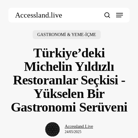
Skip
Menu
to
Accessland.live
main
search
content
GASTRONOMİ & YEME-İÇME
Türkiye’deki
Michelin Yıldızlı
Restoranlar Seçkisi -
Yükselen Bir
Gastronomi Serüveni
Accessland.Live
24/05/2025