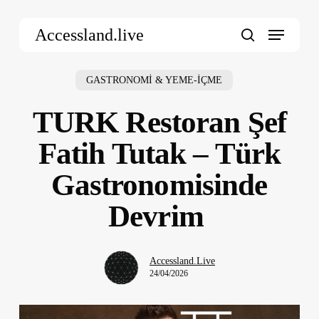
Skip
Menu
to
Accessland.live
main
search
content
GASTRONOMİ & YEME-İÇME
TURK Restoran Şef
Fatih Tutak – Türk
Gastronomisinde
Devrim
Accessland.Live
24/04/2026