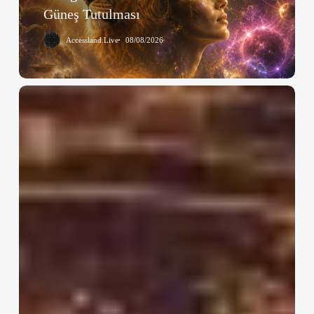
Güneş Tutulması
Burcunda
Güneş
Accessland.Live
08/08/2026
Tutulması
10
Ağustos
–
16
Ağustos
Haftalık
Burç
Yorumları