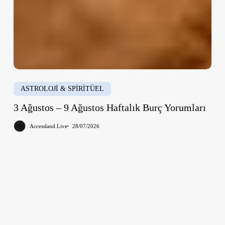
ASTROLOJİ & SPİRİTÜEL
3 Ağustos – 9 Ağustos Haftalık Burç Yorumları
Accessland.Live
28/07/2026
Kova
Burcunda
Kuzey
Ay
Düğümü
2026–