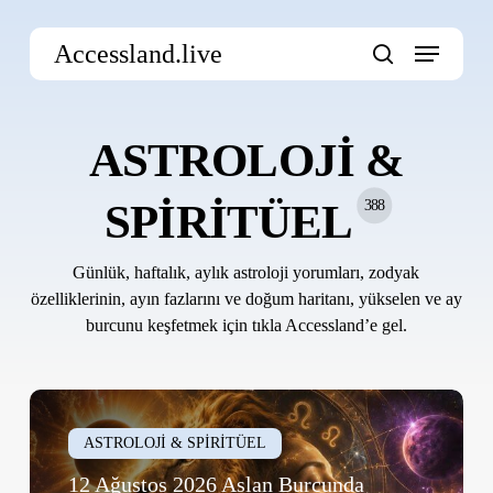
Skip
Menu
to
Accessland.live
main
search
content
ASTROLOJİ &
SPİRİTÜEL
388
Günlük, haftalık, aylık astroloji yorumları, zodyak
özelliklerinin, ayın fazlarını ve doğum haritanı, yükselen ve ay
burcunu keşfetmek için tıkla Accessland’e gel.
12
Ağustos
ASTROLOJİ & SPİRİTÜEL
2026
12 Ağustos 2026 Aslan Burcunda
Aslan