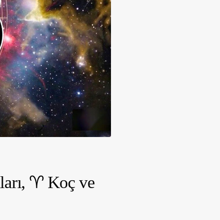
ları,
♈ Koç ve