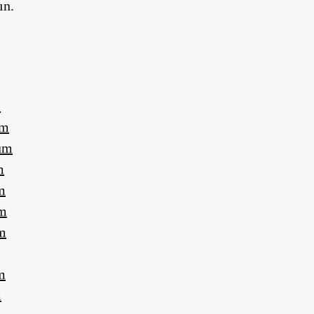
ın.
m
um
um
m
m
um
m
m
m