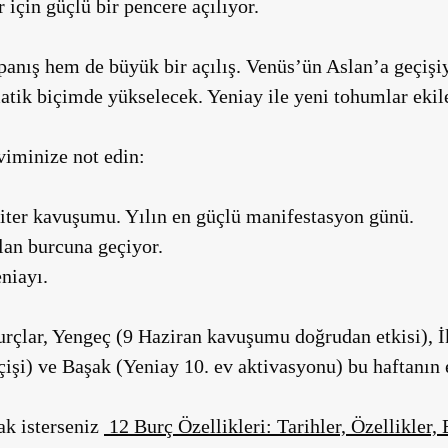
r için güçlü bir pencere açılıyor.
anış hem de büyük bir açılış. Venüs’ün Aslan’a geçişiyl
atik biçimde yükselecek. Yeniay ile yeni tohumlar ekil
kviminize not edin:
ter kavuşumu. Yılın en güçlü manifestasyon günü.
an burcuna geçiyor.
niayı.
urçlar, Yengeç (9 Haziran kavuşumu doğrudan etkisi), İ
işi) ve Başak (Yeniay 10. ev aktivasyonu) bu haftanın e
ak isterseniz
12 Burç Özellikleri: Tarihler, Özellikler,