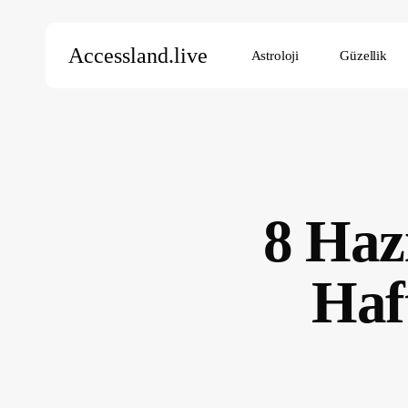
Skip
to
Accessland.live
Astroloji
Güzellik
main
content
Aramak için Enter’a, kapatmak için ESC’ye basın
8 Haz
Haf