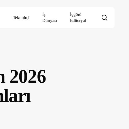
İş
İçgörü
search
Teknoloji
Dünyası
Editoryal
n 2026
ları