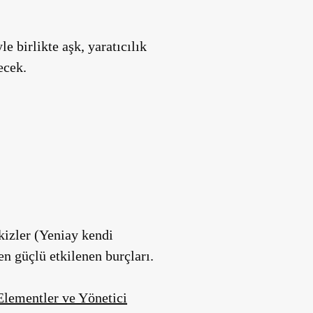
e birlikte aşk, yaratıcılık
ecek.
kizler (Yeniay kendi
n güçlü etkilenen burçları.
 Elementler ve Yönetici