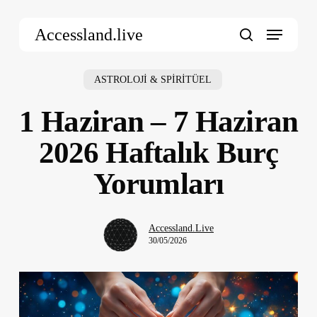
Skip
Menu
to
Accessland.live
main
search
content
ASTROLOJİ & SPİRİTÜEL
1 Haziran – 7 Haziran
2026 Haftalık Burç
Yorumları
Accessland.Live
30/05/2026