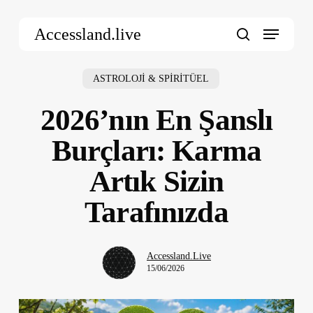
Skip
Menu
to
Accessland.live
main
search
content
ASTROLOJİ & SPİRİTÜEL
2026’nın En Şanslı
Burçları: Karma
Artık Sizin
Tarafınızda
Accessland.Live
15/06/2026