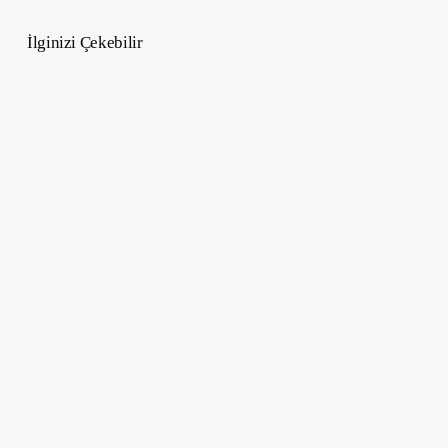
İlginizi Çekebilir
New
York’taki
Özel
Üyelik
Kulüpleri