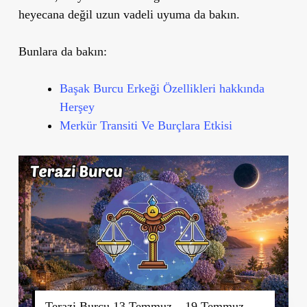
heyecana değil uzun vadeli uyuma da bakın.
Bunlara da bakın:
Başak Burcu Erkeği Özellikleri hakkında
Herşey
Merkür Transiti Ve Burçlara Etkisi
Terazi Burcu 13 Temmuz – 19 Temmuz