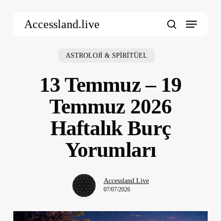
Skip
Menu
to
Accessland.live
main
search
content
ASTROLOJİ & SPİRİTÜEL
13 Temmuz – 19
Temmuz 2026
Haftalık Burç
Yorumları
Accessland.Live
07/07/2026