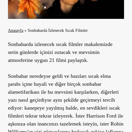
Anasayfa
»
Sonbaharda İzlenecek Sıcak Filmler
Sonbaharda izlenecek sıcak filmler makalemizde
serin günlerde içinizi ısıtacak ve mevsimin
atmosferine uygun 21 filmi paylaştık.
Sonbahar neredeyse geldi ve bazıları sıcak elma
şarabı içme hayali ve diğer birçok sonbahar
alametifarikası ile bu mevsimi karşılarken, diğerleri
yazı nasıl geçirdiyse aynı şekilde geçirmeyi tercih
ediyor: kanepeye yayılmış halde, en sevdikleri sıcak
filmleri tekrar tekrar izleyerek. İster Harrison Ford ile
aşkınıza olan inancınızı tazelemek isteyin, ister Robin
Williams’ın sizi gözyaşlarına boğacak zekice laflarına