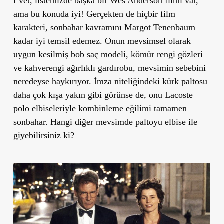
Evet, listemizde başka bir Wes Anderson filmi var,
ama bu konuda iyi! Gerçekten de hiçbir film
karakteri, sonbahar kavramını Margot Tenenbaum
kadar iyi temsil edemez. Onun mevsimsel olarak
uygun kesilmiş bob saç modeli, kömür rengi gözleri
ve kahverengi ağırlıklı gardırobu, mevsimin sebebini
neredeyse haykırıyor. İmza niteliğindeki kürk paltosu
daha çok kışa yakın gibi görünse de, onu Lacoste
polo elbiseleriyle kombinleme eğilimi tamamen
sonbahar. Hangi diğer mevsimde paltoyu elbise ile
giyebilirsiniz ki?