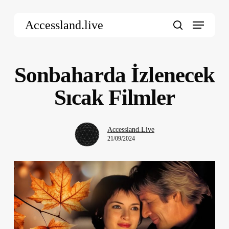
Skip
Menu
to
Accessland.live
main
search
content
Sonbaharda İzlenecek
Sıcak Filmler
Accessland.Live
21/09/2024