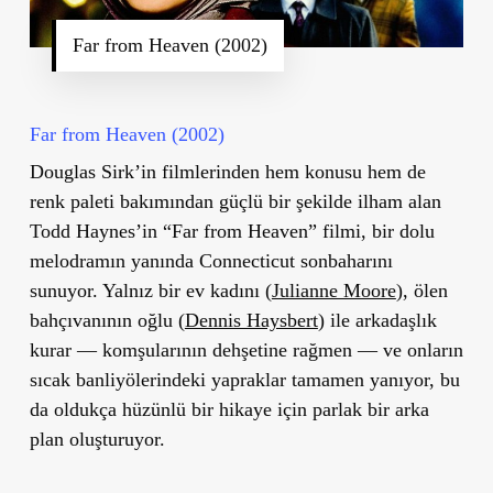
Far from Heaven (2002)
Far from Heaven (2002)
Douglas Sirk’in filmlerinden hem konusu hem de
renk paleti bakımından güçlü bir şekilde ilham alan
Todd Haynes’in “Far from Heaven” filmi, bir dolu
melodramın yanında Connecticut sonbaharını
sunuyor. Yalnız bir ev kadını (
Julianne Moore
), ölen
bahçıvanının oğlu (
Dennis Haysbert
) ile arkadaşlık
kurar — komşularının dehşetine rağmen — ve onların
sıcak banliyölerindeki yapraklar tamamen yanıyor, bu
da oldukça hüzünlü bir hikaye için parlak bir arka
plan oluşturuyor.