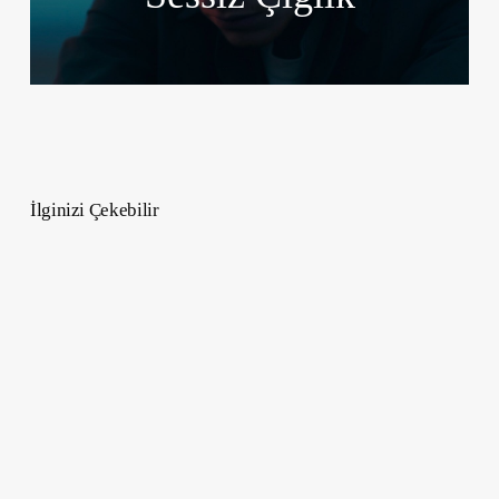
İlginizi Çekebilir
Online
Topluluk
İnşa
Etmek
–
Beş
Strateji