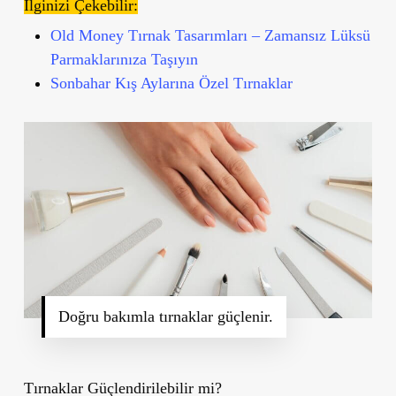
İlginizi Çekebilir:
Old Money Tırnak Tasarımları – Zamansız Lüksü
Parmaklarınıza Taşıyın
Sonbahar Kış Aylarına Özel Tırnaklar
Doğru bakımla tırnaklar güçlenir.
Tırnaklar Güçlendirilebilir mi?