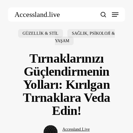
Skip
Menu
to
Accessland.live
main
search
content
GÜZELLİK & STİL
SAĞLIK, PSİKOLOJİ &
YAŞAM
Tırnaklarınızı
Güçlendirmenin
Yolları: Kırılgan
Tırnaklara Veda
Edin!
Accessland.Live