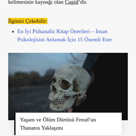
kelimesinin kaynağı olan
Cupid
‘dir.
İlginizi Çekebilir:
En İyi Psikanaliz Kitap Önerileri – İnsan
Psikolojisini Anlamak İçin 15 Önemli Eser
Yaşam ve Ölüm Dürtüsü Freud’un
Thanatos Yaklaşımı