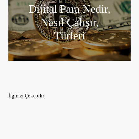
Dijital Para Nedir,
Nasıl Çalışır,
Türleri
İlginizi Çekebilir
Nar
ve
Nar
Suyu