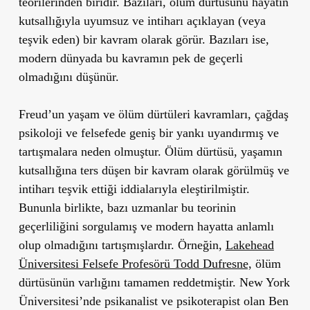
teorilerinden biridir. Bazıları, ölüm dürtüsünü hayatın
kutsallığıyla uyumsuz ve intiharı açıklayan (veya
teşvik eden) bir kavram olarak görür. Bazıları ise,
modern dünyada bu kavramın pek de geçerli
olmadığını düşünür.
Freud’un yaşam ve ölüm dürtüleri kavramları, çağdaş
psikoloji ve felsefede geniş bir yankı uyandırmış ve
tartışmalara neden olmuştur. Ölüm dürtüsü, yaşamın
kutsallığına ters düşen bir kavram olarak görülmüş ve
intiharı teşvik ettiği iddialarıyla eleştirilmiştir.
Bununla birlikte, bazı uzmanlar bu teorinin
geçerliliğini sorgulamış ve modern hayatta anlamlı
olup olmadığını tartışmışlardır. Örneğin,
Lakehead
Üniversitesi Felsefe Profesörü Todd Dufresne,
ölüm
dürtüsünün varlığını tamamen reddetmiştir. New York
Üniversitesi’nde psikanalist ve psikoterapist olan Ben