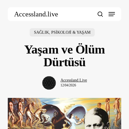
Skip
Menu
to
Accessland.live
main
search
content
SAĞLIK, PSİKOLOJİ & YAŞAM
Yaşam ve Ölüm
Dürtüsü
Accessland.Live
12/04/2026