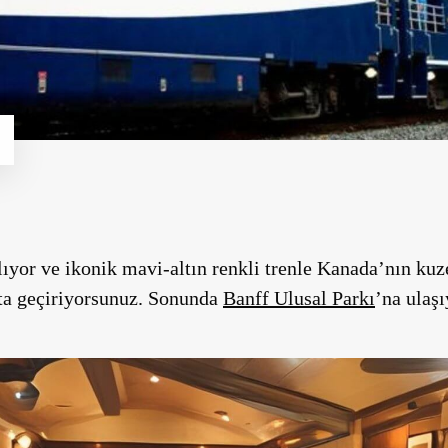
lıyor ve ikonik mavi-altın renkli trenle Kanada’nın k
fta geçiriyorsunuz. Sonunda
Banff Ulusal Parkı
’na ulaş