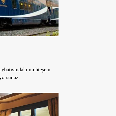
uzeybatısındaki muhteşem
ıyorsunuz.