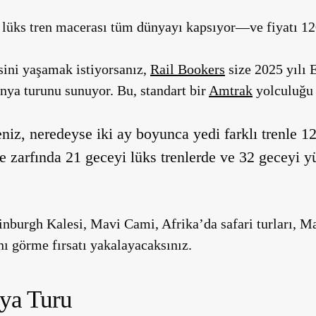
 lüks tren macerası tüm dünyayı kapsıyor—ve fiyatı 12
isini yaşamak istiyorsanız,
Rail Bookers
size 2025 yılı 
nya turunu sunuyor. Bu, standart bir
Amtrak
yolculuğu 
niz, neredeyse iki ay boyunca yedi farklı trenle 12
e zarfında 21 geceyi lüks trenlerde ve 32 geceyi yü
nburgh Kalesi, Mavi Cami, Afrika’da safari turları, 
nı görme fırsatı yakalayacaksınız.
nya Turu