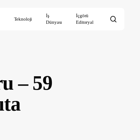
İş
İçgörü
search
Teknoloji
Dünyası
Editoryal
u – 59
ıta