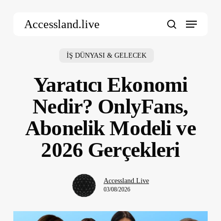
Skip
Menu
to
Accessland.live
main
search
content
İŞ DÜNYASI & GELECEK
Yaratıcı Ekonomi
Nedir? OnlyFans,
Abonelik Modeli ve
2026 Gerçekleri
Accessland.Live
03/08/2026