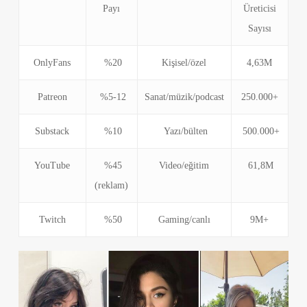
Payı
Üreticisi
Sayısı
OnlyFans
%20
Kişisel/özel
4,63M
Patreon
%5-12
Sanat/müzik/podcast
250.000+
Substack
%10
Yazı/bülten
500.000+
YouTube
%45
Video/eğitim
61,8M
(reklam)
Twitch
%50
Gaming/canlı
9M+