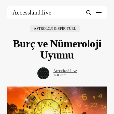
Skip
Menu
to
Accessland.live
main
search
content
ASTROLOJİ & SPİRİTÜEL
Burç ve Nümeroloji
Uyumu
Accessland.Live
14/08/2025