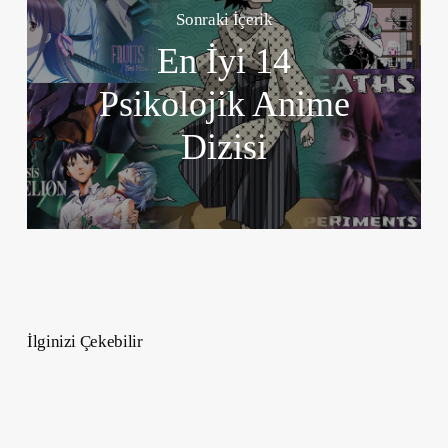
Sonraki İçerik
En İyi 14
Psikolojik Anime
Dizisi
İlginizi Çekebilir
En
Trend
35