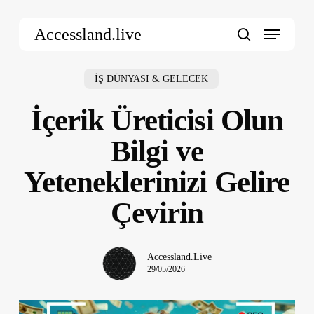
Skip
Menu
to
Accessland.live
main
search
content
İŞ DÜNYASI & GELECEK
İçerik Üreticisi Olun
Bilgi ve
Yeteneklerinizi Gelire
Çevirin
Accessland.Live
29/05/2026