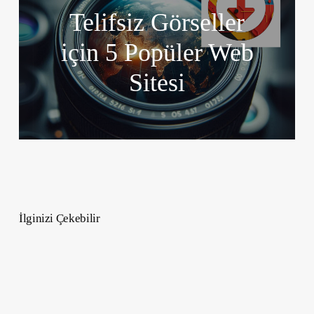
Telifsiz Görseller
için 5 Popüler Web
Sitesi
İlginizi Çekebilir
Anneler
Günü
İzlenecek
En