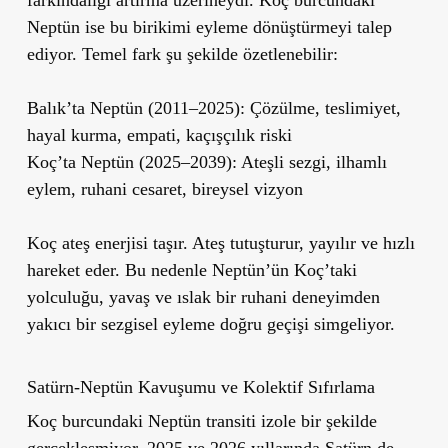
farkındalığı artırma üzerineydi. Koç burcundaki
Neptün ise bu birikimi eyleme dönüştürmeyi talep
ediyor. Temel fark şu şekilde özetlenebilir:
Balık’ta Neptün (2011–2025):
Çözülme, teslimiyet,
hayal kurma, empati, kaçışçılık riski
Koç’ta Neptün (2025–2039):
Ateşli sezgi, ilhamlı
eylem, ruhani cesaret, bireysel vizyon
Koç ateş enerjisi taşır. Ateş tutuşturur, yayılır ve hızlı
hareket eder. Bu nedenle Neptün’ün Koç’taki
yolculuğu, yavaş ve ıslak bir ruhani deneyimden
yakıcı bir sezgisel eyleme doğru geçişi simgeliyor.
Satürn-Neptün Kavuşumu ve Kolektif Sıfırlama
Koç burcundaki Neptün transiti izole bir şekilde