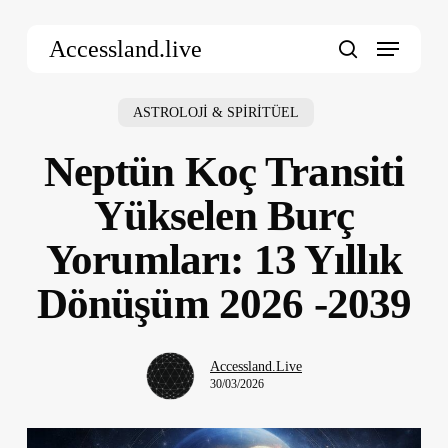
Skip
Menu
to
Accessland.live
main
search
content
ASTROLOJİ & SPİRİTÜEL
Neptün Koç Transiti
Yükselen Burç
Yorumları: 13 Yıllık
Dönüşüm 2026 -2039
Accessland.Live
30/03/2026