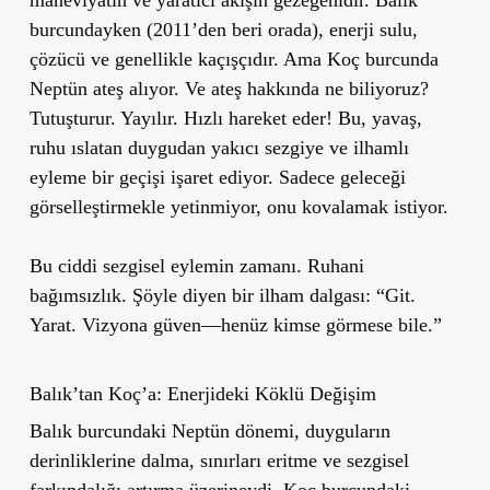
maneviyatın ve yaratıcı akışın gezegenidir. Balık
burcundayken (2011’den beri orada), enerji sulu,
çözücü ve genellikle kaçışçıdır. Ama Koç burcunda
Neptün ateş alıyor. Ve ateş hakkında ne biliyoruz?
Tutuşturur. Yayılır. Hızlı hareket eder! Bu, yavaş,
ruhu ıslatan duygudan yakıcı sezgiye ve ilhamlı
eyleme bir geçişi işaret ediyor. Sadece geleceği
görselleştirmekle yetinmiyor, onu kovalamak istiyor.
Bu ciddi sezgisel eylemin zamanı. Ruhani
bağımsızlık. Şöyle diyen bir ilham dalgası: “Git.
Yarat. Vizyona güven—henüz kimse görmese bile.”
Balık’tan Koç’a: Enerjideki Köklü Değişim
Balık burcundaki Neptün dönemi, duyguların
derinliklerine dalma, sınırları eritme ve sezgisel