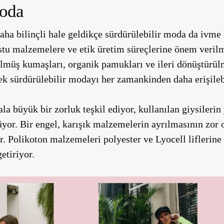
Moda
aha bilinçli hale geldikçe sürdürülebilir moda da ivm
stu malzemelere ve etik üretim süreçlerine önem verilm
ülmüş kumaşları, organik pamukları ve ileri dönüştürü
ek sürdürülebilir modayı her zamankinden daha erişilebi
a büyük bir zorluk teşkil ediyor, kullanılan giysilerin
üyor. Bir engel, karışık malzemelerin ayrılmasının zor
. Polikoton malzemeleri polyester ve Lyocell liflerine a
etiriyor.