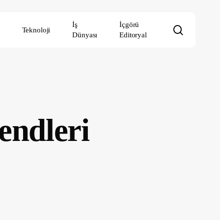
İş
İçgörü
search
Teknoloji
Dünyası
Editoryal
endleri