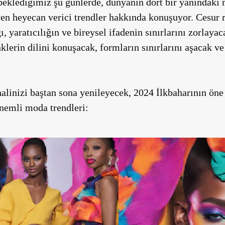
beklediğimiz şu günlerde, dünyanın dört bir yanındaki
en heyecan verici trendler hakkında konuşuyor. Cesur 
, yaratıcılığın ve bireysel ifadenin sınırlarını zorlay
klerin dilini konuşacak, formların sınırlarını aşacak ve 
halinizi baştan sona yenileyecek, 2024 İlkbaharının öne
nemli moda trendleri: