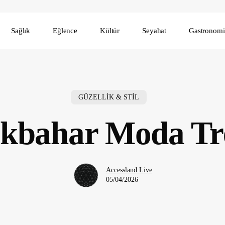
Sağlık
Eğlence
Kültür
Seyahat
Gastronomi
GÜZELLİK & STİL
lkbahar Moda Tr
Accessland.Live
05/04/2026