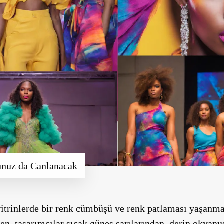
unuz da Canlanacak
itrinlerde bir renk cümbüşü ve renk patlaması yaşanma
ken, tasarımcılar sıcak güneş sarılarından, derin okyanu