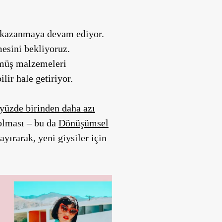
e kazanmaya devam ediyor.
esini bekliyoruz.
lmüş malzemeleri
lir hale getiriyor.
yüzde birinden daha azı
 olması – bu da
Dönüşümsel
yırarak, yeni giysiler için