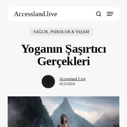
Skip
Menu
to
Accessland.live
main
search
content
SAĞLIK, PSİKOLOJİ & YAŞAM
Yoganın Şaşırtıcı
Gerçekleri
Accessland.Live
02/12/2024