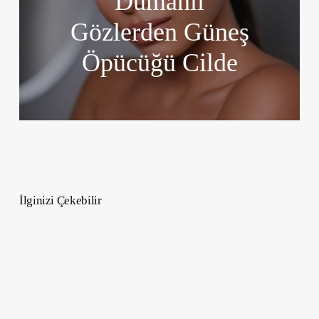
Dumanlı
Gözlerden Güneş
Öpücüğü Cilde
İlginizi Çekebilir
Dijital
Amnezinin
Yükselişi
–
Teknolojinin