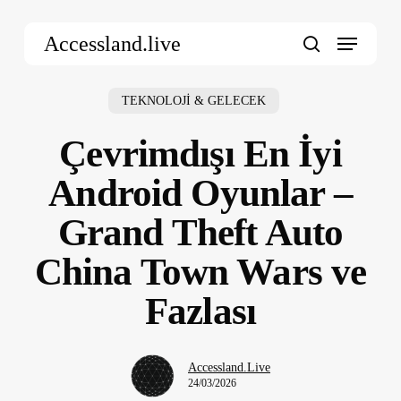
Skip
Menu
to
Accessland.live
main
search
content
TEKNOLOJİ & GELECEK
Çevrimdışı En İyi
Android Oyunlar –
Grand Theft Auto
China Town Wars ve
Fazlası
Accessland.Live
24/03/2026