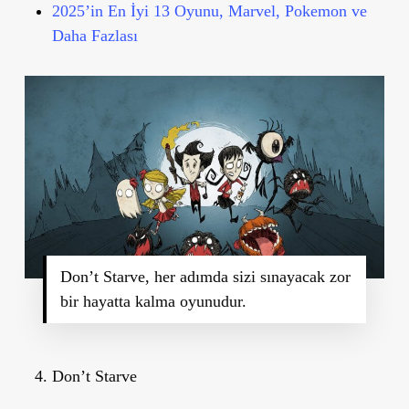
2025’in En İyi 13 Oyunu, Marvel, Pokemon ve
Daha Fazlası
Don’t Starve, her adımda sizi sınayacak zor
bir hayatta kalma oyunudur.
Don’t Starve