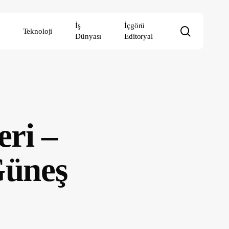
İş
İçgörü
search
Teknoloji
Dünyası
Editoryal
ri –
Güneş