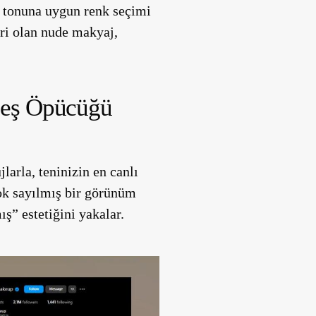
lt tonuna uygun renk seçimi
iri olan nude makyaj,
neş Öpücüğü
arla, teninizin en canlı
ok sayılmış bir görünüm
ış
” estetiğini yakalar.