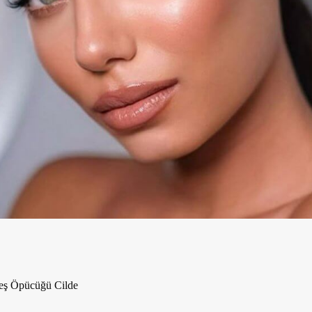
eş Öpücüğü Cilde