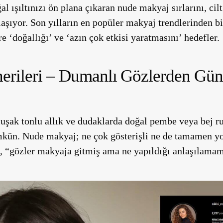
l ışıltınızı ön plana çıkaran nude makyaj sırlarını, ci
aşıyor. Son yılların en popüler makyaj trendlerinden b
re ‘
doğallığı
’ ve ‘
azın çok etkisi yaratmasını
’ hedefler.
erileri – Dumanlı Gözlerden Gü
şak tonlu allık ve dudaklarda doğal pembe veya bej rujl
kün. Nude makyaj; ne çok gösterişli ne de tamamen y
, “
gözler makyaja gitmiş ama ne yapıldığı anlaşılamam