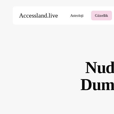
Skip
to
Accessland.live
Astroloji
Güzellik
main
content
Aramak için Enter’a, kapatmak için ESC’ye basın
Nud
Duma