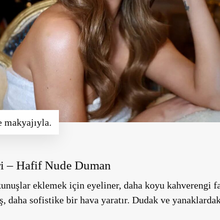
 makyajıyla.
ri – Hafif Nude Duman
kunuşlar eklemek için eyeliner, daha koyu kahverengi f
ş, daha sofistike bir hava yaratır. Dudak ve yanaklarda