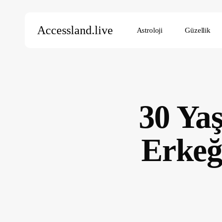
Skip
to
Accessland.live
Astroloji
Güzellik
main
content
Aramak için Enter’a, kapatmak için ESC’ye basın
30 Yaş
Erkeğ