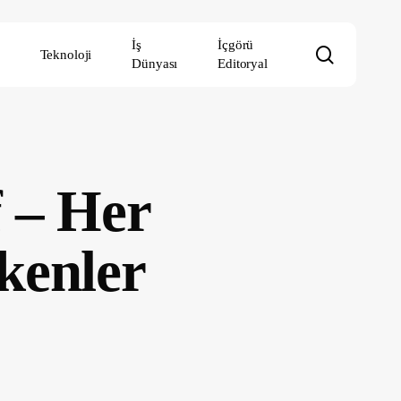
İş
İçgörü
search
Teknoloji
Dünyası
Editoryal
f – Her
kenler