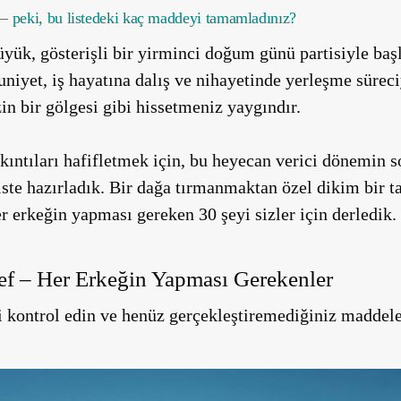
 – peki, bu listedeki kaç maddeyi tamamladınız?
Büyük, gösterişli bir yirminci doğum günü partisiyle baş
niyet, iş hayatına dalış ve nihayetinde yerleşme süreci
zin bir gölgesi gibi hissetmeniz yaygındır.
ıkıntıları hafifletmek için, bu heyecan verici dönemin 
liste hazırladık. Bir dağa tırmanmaktan özel dikim bir 
 erkeğin yapması gereken 30 şeyi sizler için derledik.
ef – Her Erkeğin Yapması Gerekenler
yi kontrol edin ve henüz gerçekleştiremediğiniz maddel