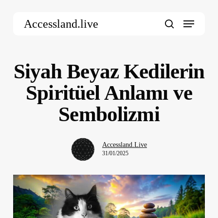
Skip
Menu
to
Accessland.live
main
search
content
Siyah Beyaz Kedilerin
Spiritüel Anlamı ve
Sembolizmi
Accessland.Live
31/01/2025