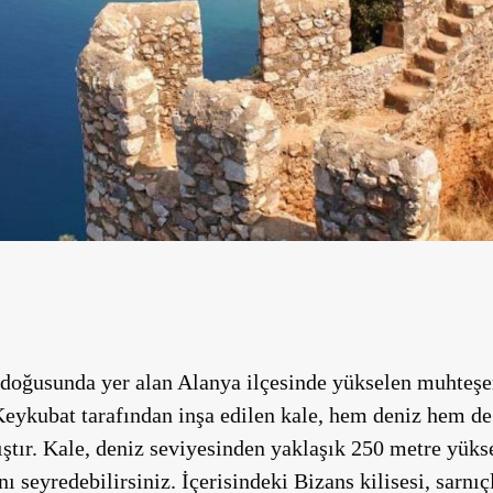
 doğusunda yer alan Alanya ilçesinde yükselen muhteşem
Keykubat tarafından inşa edilen kale, hem deniz hem de
tır. Kale, deniz seviyesinden yaklaşık 250 metre yüks
 seyredebilirsiniz. İçerisindeki Bizans kilisesi, sarnıç