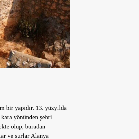
 bir yapıdır. 13. yüzyılda
 kara yönünden şehri
ekte olup, buradan
lar ve surlar Alanya