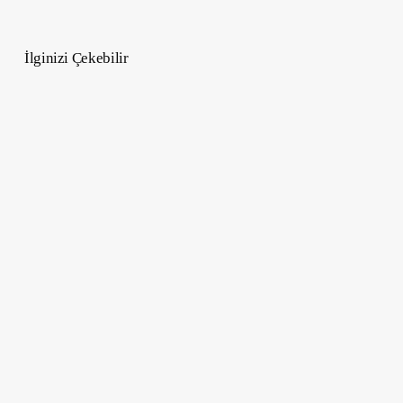
İlginizi Çekebilir
Özgüven
Eksikliğinin
10
Göstergesi