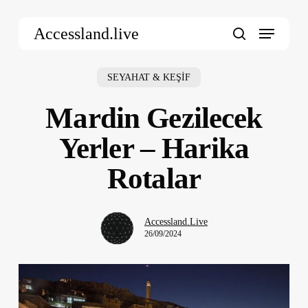
Skip
Menu
to
Accessland.live
main
search
content
SEYAHAT & KEŞİF
Mardin Gezilecek
Yerler – Harika
Rotalar
Accessland.Live
26/09/2024