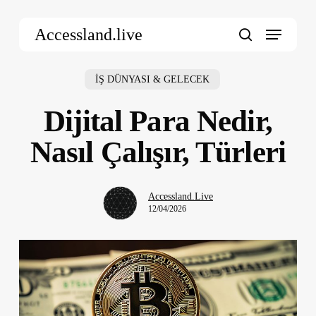
Skip
Menu
to
Accessland.live
main
search
content
İŞ DÜNYASI & GELECEK
Dijital Para Nedir,
Nasıl Çalışır, Türleri
Accessland.Live
12/04/2026