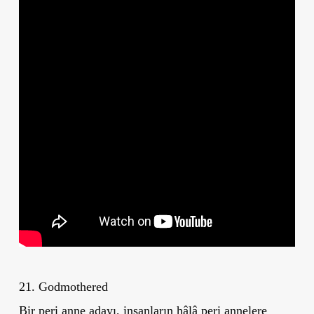
21. Godmothered
Bir peri anne adayı, insanların hâlâ peri annelere