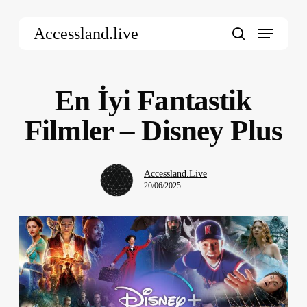
Skip
Menu
to
Accessland.live
main
search
content
En İyi Fantastik
Filmler – Disney Plus
Accessland.Live
20/06/2025