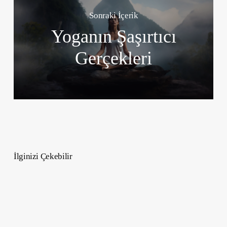
Sonraki İçerik
Yoganın Şaşırtıcı
Gerçekleri
İlginizi Çekebilir
En
İyi
Pembe
Allıklar