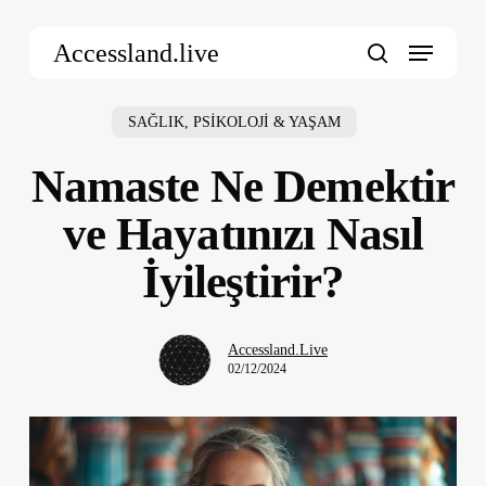
Skip
Menu
to
Accessland.live
main
search
content
SAĞLIK, PSİKOLOJİ & YAŞAM
Namaste Ne Demektir
ve Hayatınızı Nasıl
İyileştirir?
Accessland.Live
02/12/2024