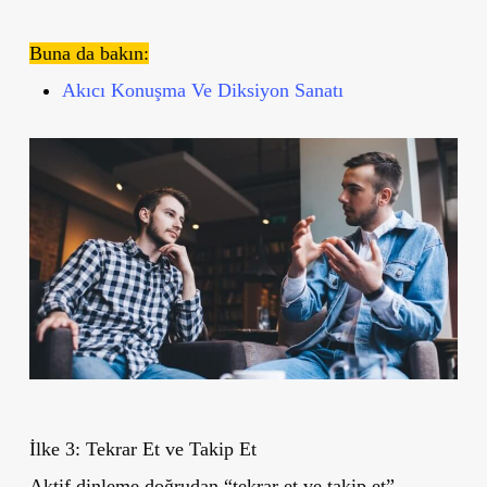
Buna da bakın:
Akıcı Konuşma Ve Diksiyon Sanatı
İlke 3: Tekrar Et ve Takip Et
Aktif dinleme doğrudan “tekrar et ve takip et”