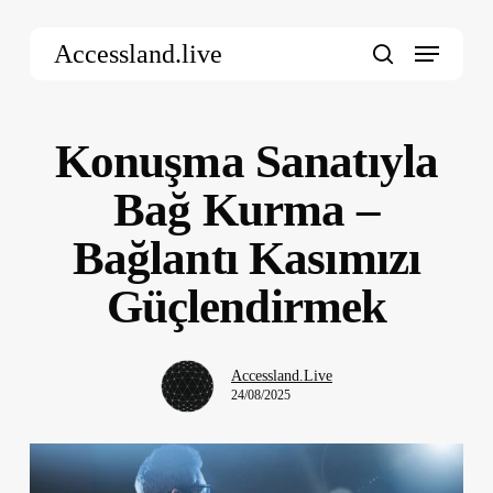
Skip
Menu
to
Accessland.live
main
search
content
Konuşma Sanatıyla
Bağ Kurma –
Bağlantı Kasımızı
Güçlendirmek
Accessland.Live
24/08/2025