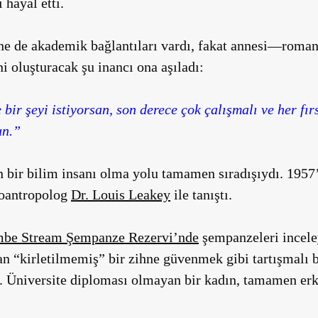
 hayal etti.
 ne de akademik bağlantıları vardı, fakat annesi—rom
 oluşturacak şu inancı ona aşıladı:
bir şeyi istiyorsan, son derece çok çalışmalı ve her fır
un.”
 bir bilim insanı olma yolu tamamen sıradışıydı. 195
eoantropolog
Dr. Louis Leakey
ile tanıştı.
be Stream Şempanze Rezervi’nde
şempanzeleri inceley
n “kirletilmemiş” bir zihne güvenmek gibi tartışmalı b
 Üniversite diploması olmayan bir kadın, tamamen erk