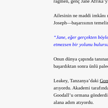
rağmen, genç Jane Afrika’yı
Ailesinin ne maddi imkânı
Joseph—başarısının temelini
“Jane, eğer gerçekten böyle 
etmezsen bir yolunu bulurs
Onun dünya çapında tanınan
başardıktan sonra ünlü pal
Leakey, Tanzanya’daki
Gom
arıyordu. Akademi tarafında
Goodall’u ormana gönderdi.
alana adım atıyordu.