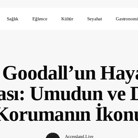
Sağlık
Eğlence
Kültür
Seyahat
Gastronomi
 Goodall’un Haya
ası: Umudun ve 
Korumanın İkon
Accessland.Live