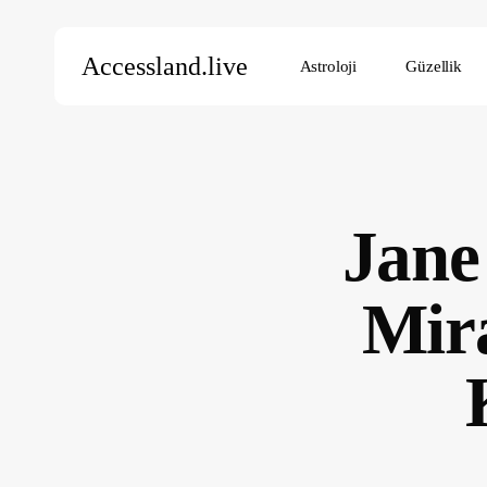
Skip
to
Accessland.live
Astroloji
Güzellik
main
content
Aramak için Enter’a, kapatmak için ESC’ye basın
Jane
Mir