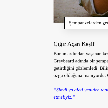
Şempanzelerden gen
Çığır Açan Keşif
Bunun ardından yaşanan keş
Greybeard adında bir şempanz
getirdiğini gözlemledi. Bil
özgü olduğuna inanıyordu. 
“Şimdi ya aleti yeniden tan
etmeliyiz.”