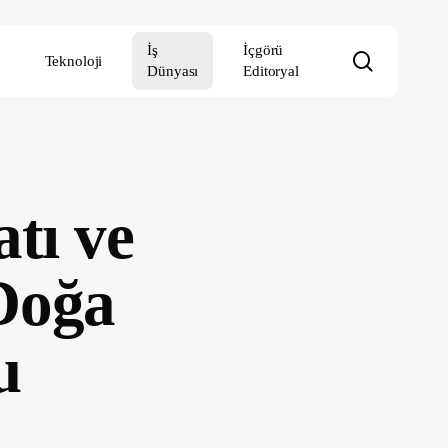
İş
İçgörü
search
Teknoloji
Dünyası
Editoryal
tı ve
Doğa
u