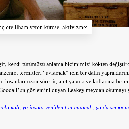
çlere ilham veren küresel aktivizme:
if, kendi türümüzü anlama biçimimizi kökten değiştird
enin, termitleri “avlamak” için bir dalın yapraklarını 
im insanları uzun süredir, alet yapma ve kullanma becer
Goodall’un gözlemini duyan Leakey meydan okumayı şö
ımlamalı, ya insanı yeniden tanımlamalı, ya da şempanz