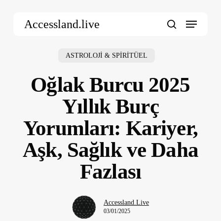
Skip
Menu
to
Accessland.live
main
search
content
ASTROLOJİ & SPİRİTÜEL
Oğlak Burcu 2025
Yıllık Burç
Yorumları: Kariyer,
Aşk, Sağlık ve Daha
Fazlası
Accessland.Live
03/01/2025