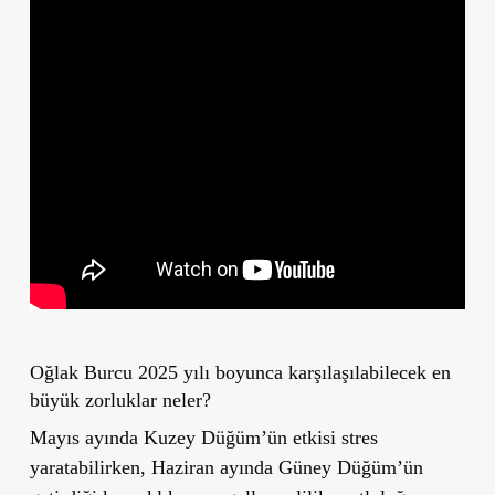
Oğlak Burcu 2025 yılı boyunca karşılaşılabilecek en
büyük zorluklar neler?
Mayıs ayında Kuzey Düğüm’ün etkisi stres
yaratabilirken, Haziran ayında Güney Düğüm’ün