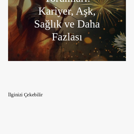
Kariyer, Aşk,
Sağlık ve Daha
Fazlası
İlginizi Çekebilir
10
Ünlü
Kale
ve