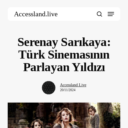
Skip
Menu
to
Accessland.live
main
search
content
Serenay Sarıkaya:
Türk Sinemasının
Parlayan Yıldızı
Accessland.Live
20/11/2024