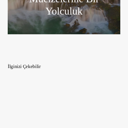
Yolculuk
İlginizi Çekebilir
Gizem
Örge
Kimdir?
Başarıları
ve
Kariyer
Yolculuğu