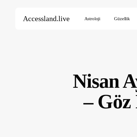
Skip
to
Accessland.live
Astroloji
Güzellik
main
content
Aramak için Enter’a, kapatmak için ESC’ye basın
Nisan A
– Göz 