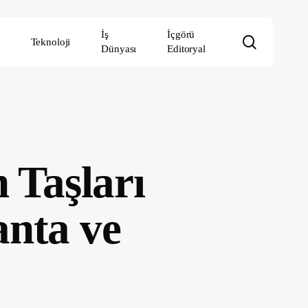
İş
İçgörü
search
Teknoloji
Dünyası
Editoryal
 Taşları
anta ve