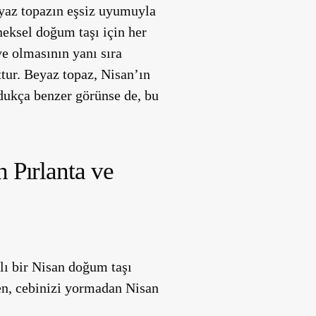
eyaz topazın eşsiz uyumuyla
neksel doğum taşı için her
ye olmasının yanı sıra
ttur. Beyaz topaz, Nisan’ın
ldukça benzer görünse de, bu
 Pırlanta ve
alı bir Nisan doğum taşı
den, cebinizi yormadan Nisan