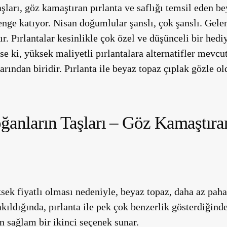
ları, göz kamaştıran pırlanta ve saflığı temsil eden b
nge katıyor. Nisan doğumlular şanslı, çok şanslı. Gele
r. Pırlantalar kesinlikle çok özel ve düşünceli bir hedi
se ki, yüksek maliyetli pırlantalara alternatifler mevcu
ından biridir. Pırlanta ile beyaz topaz çıplak gözle o
anların Taşları – Göz Kamaştıran
ksek fiyatlı olması nedeniyle, beyaz topaz, daha az pah
akıldığında, pırlanta ile pek çok benzerlik gösterdiğin
in sağlam bir ikinci seçenek sunar.