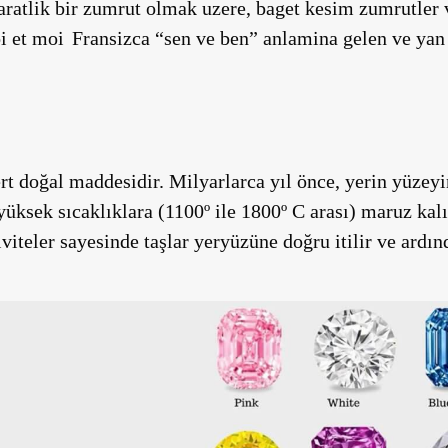
karatlik bir zumrut olmak uzere, baget kesim zumrutler 
Toi et moi Fransizca “sen ve ben” anlamina gelen ve ya
ert doğal maddesidir. Milyarlarca yıl önce, yerin yüzeyi
üksek sıcaklıklara (1100º ile 1800º C arası) maruz kal
iteler sayesinde taşlar yeryüzüne doğru itilir ve ardınd