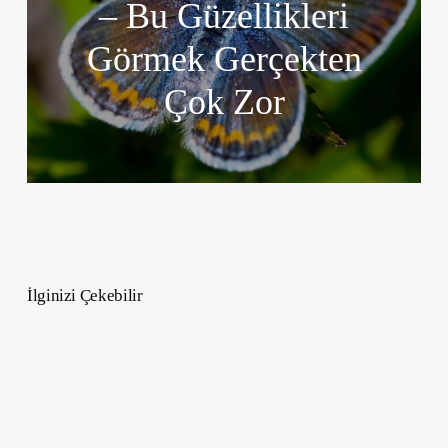
– Bu Güzellikleri
Görmek Gerçekten
Çok Zor
İlginizi Çekebilir
Atkı
Takmanın
Lüks
ve
Modern