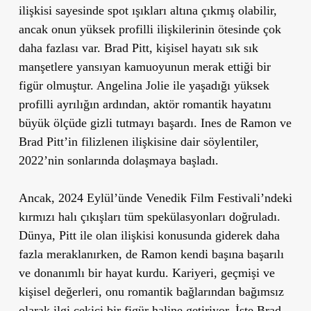
ilişkisi sayesinde spot ışıkları altına çıkmış olabilir,
ancak onun yüksek profilli ilişkilerinin ötesinde çok
daha fazlası var. Brad Pitt, kişisel hayatı sık sık
manşetlere yansıyan kamuoyunun merak ettiği bir
figür olmuştur. Angelina Jolie ile yaşadığı yüksek
profilli ayrılığın ardından, aktör romantik hayatını
büyük ölçüde gizli tutmayı başardı. Ines de Ramon ve
Brad Pitt’in filizlenen ilişkisine dair söylentiler,
2022’nin sonlarında dolaşmaya başladı.
Ancak, 2024 Eylül’ünde Venedik Film Festivali’ndeki
kırmızı halı çıkışları tüm spekülasyonları doğruladı.
Dünya, Pitt ile olan ilişkisi konusunda giderek daha
fazla meraklanırken, de Ramon kendi başına başarılı
ve donanımlı bir hayat kurdu. Kariyeri, geçmişi ve
kişisel değerleri, onu romantik bağlarından bağımsız
olarak ilgi çekici bir figür haline getiriyor. İşte Brad