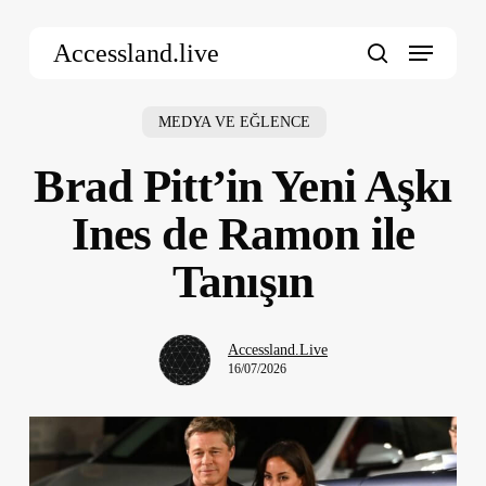
Skip
Menu
to
Accessland.live
main
search
content
MEDYA VE EĞLENCE
Brad Pitt’in Yeni Aşkı
Ines de Ramon ile
Tanışın
Accessland.Live
16/07/2026